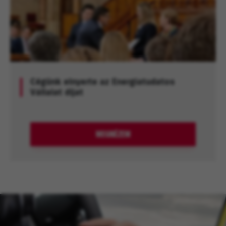
Cégünk elnyerte az Energiatudatos
Vállalat díjat
MEGNÉZEM