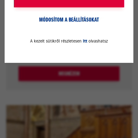
MÓDOSÍTOM A BEÁLLÍTÁSOKAT
A kezelt sütikről részletesen
itt
olvashatsz
Az Év Márkakereskedője Díj
MEGNÉZEM