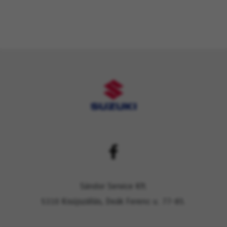
Sándor Service Kft.
5310 Kisújszállás, Deák Ferenc u. 77-85.