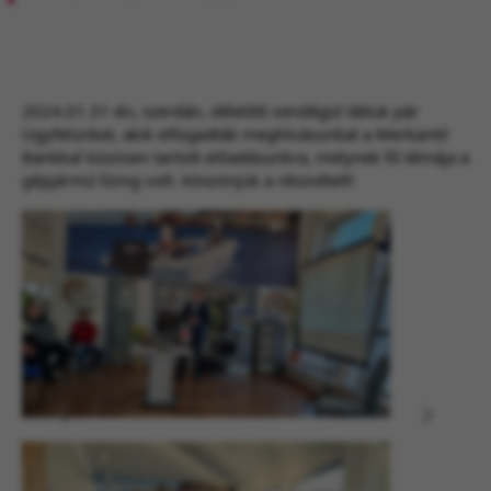
2024.01.31-én, szerdán, délelőtt vendégül láttuk pár
Ügyfelünket, akik elfogadták meghívásunkat a Merkantil
Bankkal közösen tartott előadásunkra, melynek fő témája a
gépjármű lízing volt.
Köszönjük a részvételt!