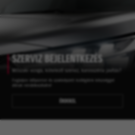
SZERVIZ BEJELENTKEZÉS
Műszaki vizsga, kötelező szerviz, karosszéria javítás?
Foglaljon időpontot és szakképzett kollégáink készséggel
állnak rendelkezésére!
ÉRDEKEL