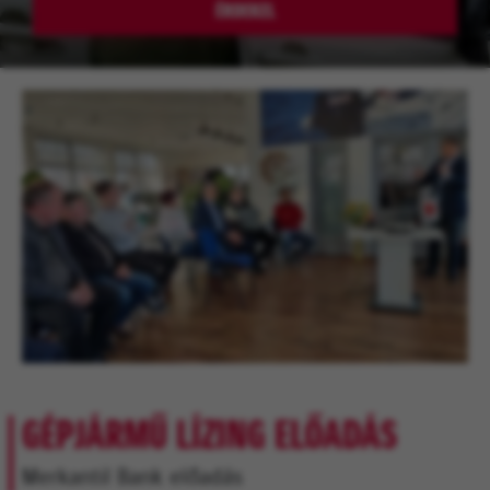
ÉRDEKEL
GÉPJÁRMŰ LÍZING ELŐADÁS
Merkantil Bank előadás