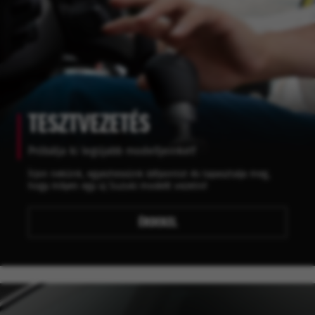
TESZTVEZETÉS
Próbálja ki legújabb modelljeinket!
Írjon nekünk, egyeztessünk időpontot és tapasztalja meg,
hogy milyen egy új Suzuki modellt vezetni!
ÉRDEKEL